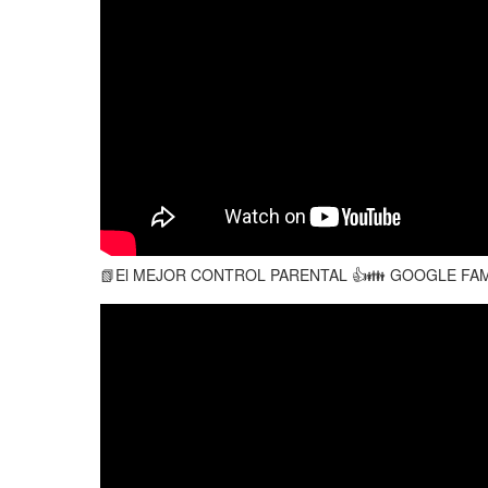
📗El MEJOR CONTROL PARENTAL 👍👪 GOOGLE FAMI