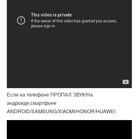
Если на телефоне ПРОПАЛ ЗВУК/На
андроиде,смартфоне
ANDROID/SAMSUNG/XIAOMI/HONOR/HUAWEI