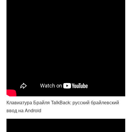
Клавиатура Брайля TalkBack: русский брайлевский
ввод на Android