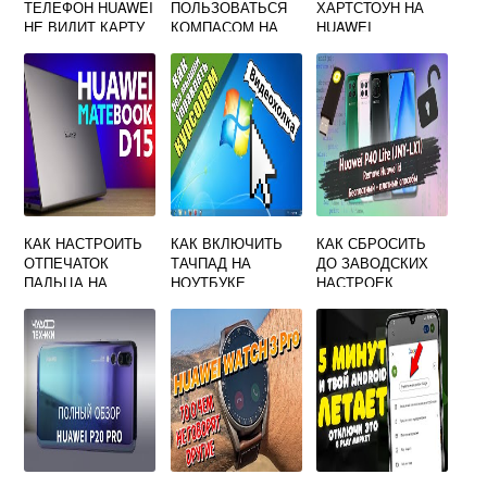
ТЕЛЕФОН HUAWEI
ПОЛЬЗОВАТЬСЯ
ХАРТСТОУН НА
НЕ ВИДИТ КАРТУ
КОМПАСОМ НА
HUAWEI
ПАМЯТИ
СМАРТФОНЕ
HUAWEI
КАК НАСТРОИТЬ
КАК ВКЛЮЧИТЬ
КАК СБРОСИТЬ
ОТПЕЧАТОК
ТАЧПАД НА
ДО ЗАВОДСКИХ
ПАЛЬЦА НА
НОУТБУКЕ
НАСТРОЕК
НОУТБУКЕ
HUAWEI БЕЗ
HUAWEI P40 LITE
HUAWEI
МЫШКИ