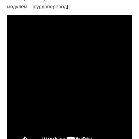
модулем + [сурдоперевод]