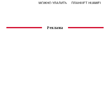
МОЖНО УДАЛИТЬ
ПЛАНШЕТ HUAWEI
НА HUAWEI БЕЗ
БЕЗ GOOGLE
ПОСЛЕДСТВИЙ
СЕРВИСОВ
Реклама