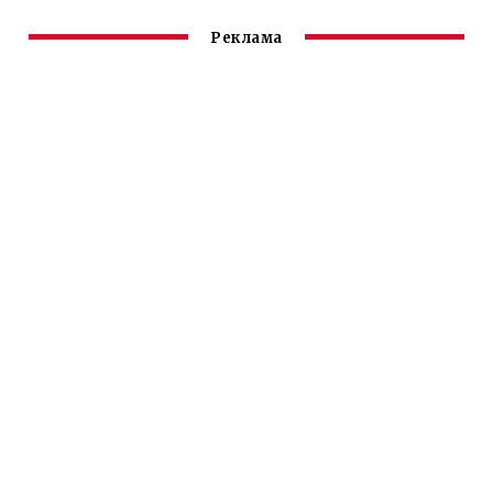
ЗАГРУЗКИ ЧТО
ДЕЛАТЬ HUAWEI
Реклама