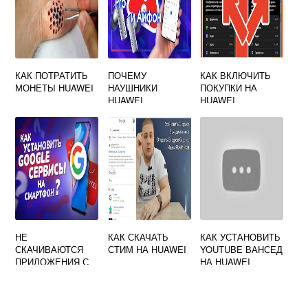
КАК ПОТРАТИТЬ
ПОЧЕМУ
КАК ВКЛЮЧИТЬ
МОНЕТЫ HUAWEI
НАУШНИКИ
ПОКУПКИ НА
HUAWEI
HUAWEI
БЕСПРОВОДНЫЕ
ВСТРОЕННЫЕ
НЕ
ПОДКЛЮЧАЮТСЯ
К АЙФОНУ
НЕ
КАК СКАЧАТЬ
КАК УСТАНОВИТЬ
СКАЧИВАЮТСЯ
СТИМ НА HUAWEI
YOUTUBE ВАНСЕД
ПРИЛОЖЕНИЯ С
НА HUAWEI
GOOGLE PLAYА
НА АНДРОИД
ОЖИДАНИЕ