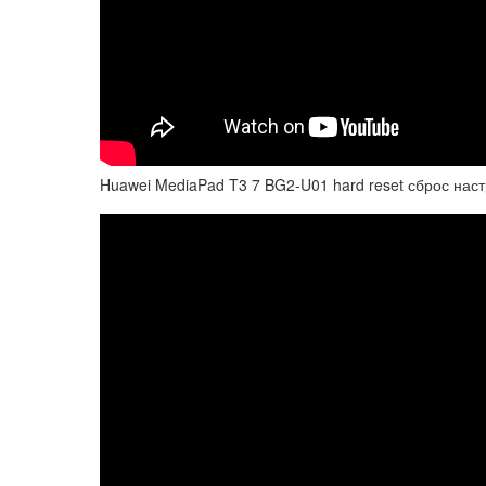
Huawei MediaPad T3 7 BG2-U01 hard reset сброс нас