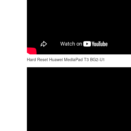
Hard Reset Huawei MediaPad T3 BG2-U1