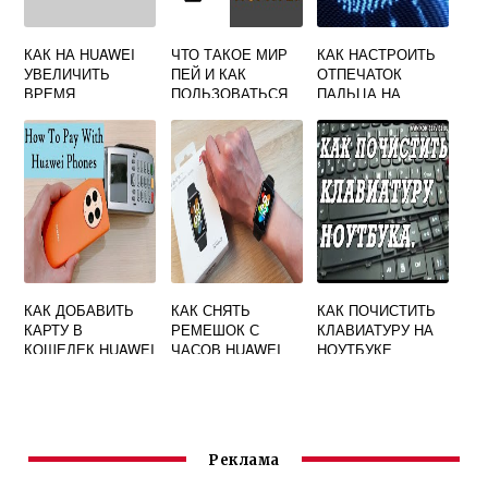
КАК НА HUAWEI
ЧТО ТАКОЕ МИР
КАК НАСТРОИТЬ
УВЕЛИЧИТЬ
ПЕЙ И КАК
ОТПЕЧАТОК
ВРЕМЯ
ПОЛЬЗОВАТЬСЯ
ПАЛЬЦА НА
БЛОКИРОВКИ
НА АНДРОИД
НОУТБУКЕ
ЭКРАНА
HUAWEI
HUAWEI
КАК ДОБАВИТЬ
КАК СНЯТЬ
КАК ПОЧИСТИТЬ
КАРТУ В
РЕМЕШОК С
КЛАВИАТУРУ НА
КОШЕЛЕК HUAWEI
ЧАСОВ HUAWEI
НОУТБУКЕ
BAND 4
HUAWEI
Реклама