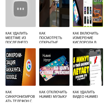
КАК УДАЛИТЬ
КАК
КАК ВКЛЮЧИТЬ
MEETIME ИЗ
ПОСМОТРЕТЬ
ИЗМЕРЕНИЕ
ПОСЛЕДНЕГО
ОТКРЫТЫЕ
КИСЛОРОДА В
ОБНОВЛЕНИЯ
ПРИЛОЖЕНИЯ НА
КРОВИ НА
HUAWEI
HUAWEI
HUAWEI BAND 6
КАК
КАК ОТКЛЮЧИТЬ
КАК УДАЛИТЬ
СИНХРОНИЗИРОВ
HUAWEI МУЗЫКУ
ВИДЕО HUAWEI
АТЬ ТЕЛЕФОН С
ПЛАНШЕТОМ
HUAWEI