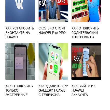
КАК УСТАНОВИТЬ
СКОЛЬКО СТОИТ
КАК ОТКЛЮЧИТЬ
ВКОНТАКТЕ НА
HUAWEI P40 PRO
РОДИТЕЛЬСКИЙ
HUAWEI
КОНТРОЛЬ НА
HUAWEI
КАК ОТКЛЮЧИТЬ
КАК УДАЛИТЬ APP
КАК ВЫЙТИ ИЗ
ТОЛЬКО
GALLERY HUAWEI
HUAWEI
ЭКСТРЕННЫЕ
С ТЕЛЕФОНА
АККАУНТА
ВЫЗОВЫ НА
HUAWEI