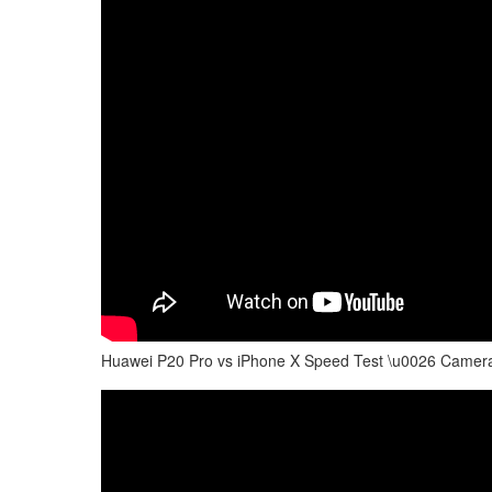
Huawei P20 Pro vs iPhone X Speed Test \u0026 Camer