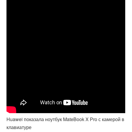
Huawei показала ноутбук MateBook X Pro с камерой в
клавиатуре