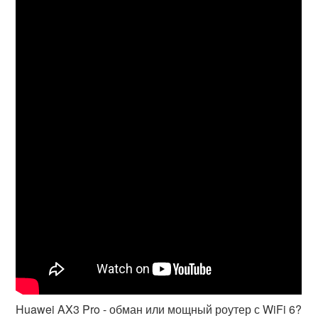
Huawei AX3 Pro - обман или мощный роутер с WiFi 6?