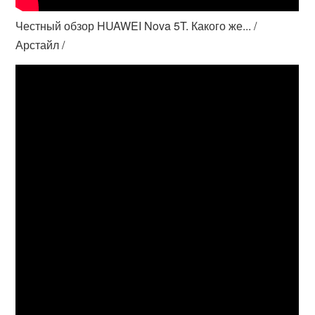
Честный обзор HUAWEI Nova 5T. Какого же... /
Арстайл /