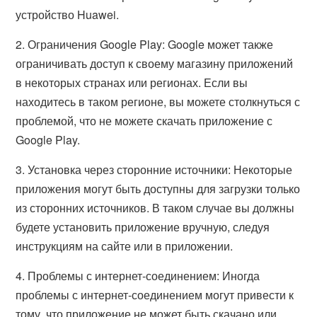
устройство Huawei.
2. Ограничения Google Play: Google может также
ограничивать доступ к своему магазину приложений
в некоторых странах или регионах. Если вы
находитесь в таком регионе, вы можете столкнуться с
проблемой, что не можете скачать приложение с
Google Play.
3. Установка через сторонние источники: Некоторые
приложения могут быть доступны для загрузки только
из сторонних источников. В таком случае вы должны
будете установить приложение вручную, следуя
инструкциям на сайте или в приложении.
4. Проблемы с интернет-соединением: Иногда
проблемы с интернет-соединением могут привести к
тому, что приложение не может быть скачано или