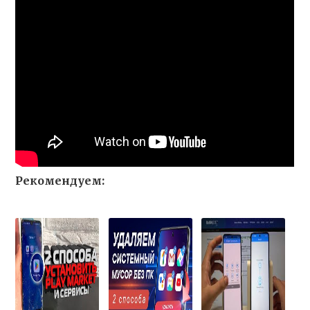
Рекомендуем: