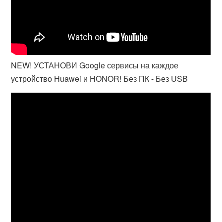
NEW! УСТАНОВИ Google сервисы на каждое
устройство Huawei и HONOR! Без ПК - Без USB