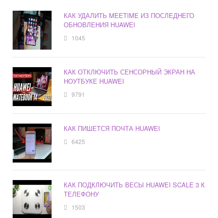
КАК УДАЛИТЬ MEETIME ИЗ ПОСЛЕДНЕГО
ОБНОВЛЕНИЯ HUAWEI
1045
КАК ОТКЛЮЧИТЬ СЕНСОРНЫЙ ЭКРАН НА
НОУТБУКЕ HUAWEI
9791
КАК ПИШЕТСЯ ПОЧТА HUAWEI
6425
КАК ПОДКЛЮЧИТЬ ВЕСЫ HUAWEI SCALE 3 К
ТЕЛЕФОНУ
1503