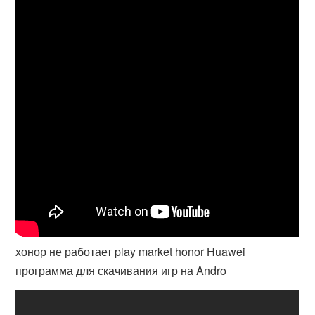
хонор не работает play market honor Huawei
программа для скачивания игр на Andro