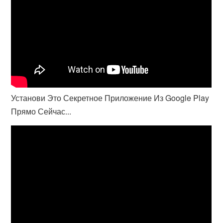
Установи Это Секретное Приложение Из Google Play
Прямо Сейчас...