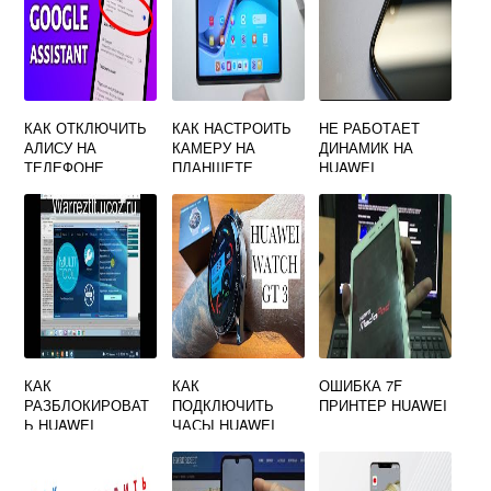
КАК ОТКЛЮЧИТЬ
КАК НАСТРОИТЬ
НЕ РАБОТАЕТ
АЛИСУ НА
КАМЕРУ НА
ДИНАМИК НА
ТЕЛЕФОНЕ
ПЛАНШЕТЕ
HUAWEI
HUAWEI
HUAWEI
КАК
КАК
ОШИБКА 7F
РАЗБЛОКИРОВАТ
ПОДКЛЮЧИТЬ
ПРИНТЕР HUAWEI
Ь HUAWEI
ЧАСЫ HUAWEI
ЗАГРУЗЧИК
WATCH GT 2 К
ТЕЛЕФОНУ
SAMSUNG