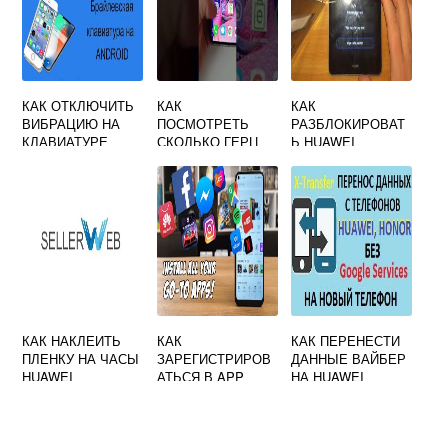
КАК ОТКЛЮЧИТЬ
КАК
КАК
ВИБРАЦИЮ НА
ПОСМОТРЕТЬ
РАЗБЛОКИРОВАТ
КЛАВИАТУРЕ
СКОЛЬКО ГЕРЦ
Ь HUAWEI
HUAWEI
НА ТЕЛЕФОНЕ
ПЛАНШЕТ ЕСЛИ
HUAWEI
ЗАБЫЛ ПАРОЛЬ
КАК НАКЛЕИТЬ
КАК
КАК ПЕРЕНЕСТИ
ПЛЕНКУ НА ЧАСЫ
ЗАРЕГИСТРИРОВ
ДАННЫЕ ВАЙБЕР
HUAWEI
АТЬСЯ В APP
НА HUAWEI
GALLERY HUAWEI