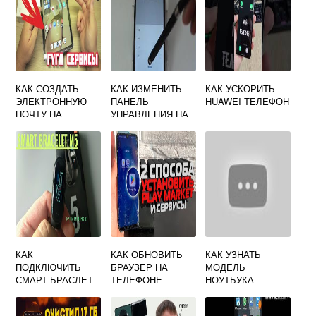
КАК СОЗДАТЬ
КАК ИЗМЕНИТЬ
КАК УСКОРИТЬ
ЭЛЕКТРОННУЮ
ПАНЕЛЬ
HUAWEI ТЕЛЕФОН
ПОЧТУ НА
УПРАВЛЕНИЯ НА
ПЛАНШЕТЕ
HUAWEI
HUAWEI
БЕСПЛАТНО
КАК
КАК ОБНОВИТЬ
КАК УЗНАТЬ
ПОДКЛЮЧИТЬ
БРАУЗЕР НА
МОДЕЛЬ
СМАРТ БРАСЛЕТ
ТЕЛЕФОНЕ
НОУТБУКА
М5 К ТЕЛЕФОНУ
АНДРОИД
HUAWEI
HUAWEI
БЕСПЛАТНО