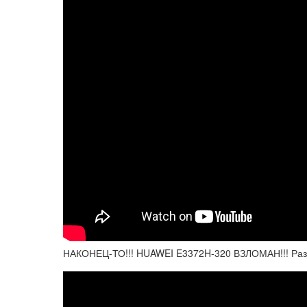
НАКОНЕЦ-ТО!!! HUAWEI E3372H-320 ВЗЛОМАН!!! Разб