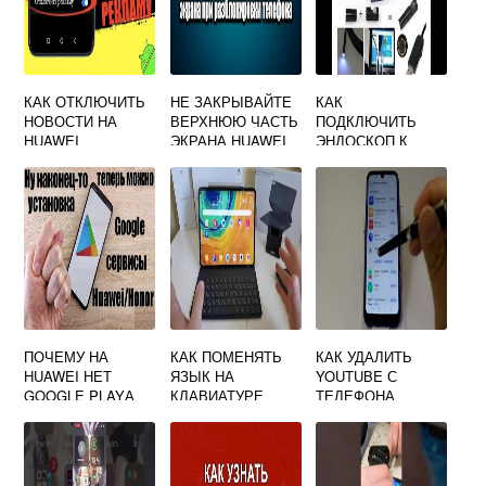
КАК ОТКЛЮЧИТЬ
НЕ ЗАКРЫВАЙТЕ
КАК
НОВОСТИ НА
ВЕРХНЮЮ ЧАСТЬ
ПОДКЛЮЧИТЬ
HUAWEI
ЭКРАНА HUAWEI
ЭНДОСКОП К
ОТКЛЮЧИТЬ
ТЕЛЕФОНУ
HUAWEI
ПОЧЕМУ НА
КАК ПОМЕНЯТЬ
КАК УДАЛИТЬ
HUAWEI НЕТ
ЯЗЫК НА
YOUTUBE С
GOOGLE PLAYА
КЛАВИАТУРЕ
ТЕЛЕФОНА
Р40 ЛАЙТ
HUAWEI
HUAWEI