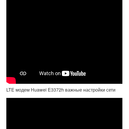
LTE модем Huawei E3372h важные настройки сети