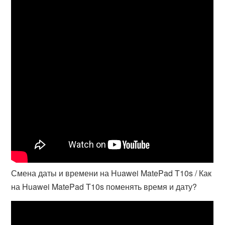
Смена даты и времени на Huawei MatePad T10s / Как
на Huawei MatePad T10s поменять время и дату?