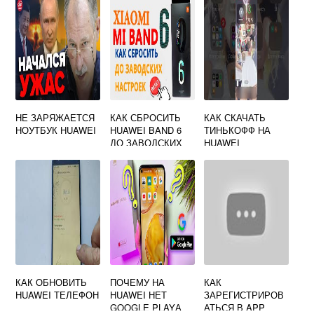
НЕ ЗАРЯЖАЕТСЯ
КАК СБРОСИТЬ
КАК СКАЧАТЬ
НОУТБУК HUAWEI
HUAWEI BAND 6
ТИНЬКОФФ НА
ДО ЗАВОДСКИХ
HUAWEI
НАСТРОЕК
КАК ОБНОВИТЬ
ПОЧЕМУ НА
КАК
HUAWEI ТЕЛЕФОН
HUAWEI НЕТ
ЗАРЕГИСТРИРОВ
GOOGLE PLAYА
АТЬСЯ В APP