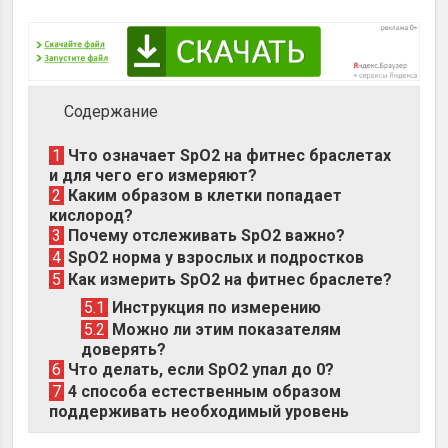
Содержание
1
Что означает SpO2 на фитнес браслетах
и для чего его измеряют?
2
Каким образом в клетки попадает
кислород?
3
Почему отслеживать SpO2 важно?
4
SpO2 норма у взрослых и подростков
5
Как измерить SpO2 на фитнес браслете?
5.1
Инструкция по измерению
5.2
Можно ли этим показателям
доверять?
6
Что делать, если SpO2 упал до 0?
7
4 способа естественным образом
поддерживать необходимый уровень