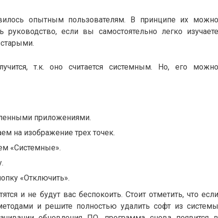
вилось опытным пользователям. В принципе их можн
ь руководство, если вы самостоятельно легко изучает
 старыми.
учится, т.к. оно считается системным. Но, его можн
вленными приложениями.
ем на изображение трех точек.
м «Системные».
.
опку «Отключить».
ятся и не будут вас беспокоить. Стоит отметить, что есл
етодами и решите полностью удалить софт из систем
ачивании обновления ПО, программа снова появится 