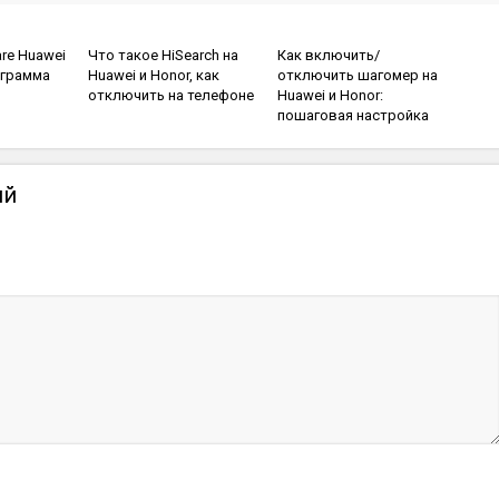
Система и
Помощь
безопасность
are Huawei
Что такое HiSearch на
Как включить/
ограмма
Huawei и Honor, как
отключить шагомер на
отключить на телефоне
Huawei и Honor:
пошаговая настройка
ий