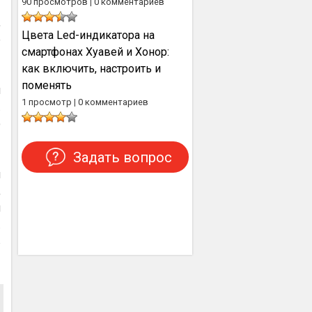
90 просмотров
|
0 комментариев
,
Цвета Led-индикатора на
е
смартфонах Хуавей и Хонор:
как включить, настроить и
поменять
и
1 просмотр
|
0 комментариев
.
о
Задать вопрос
н
,
я
.
в