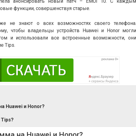
спела анонсировать новый патч – EMUI 10. С кажды
новые функции, совершенствуя старые.
аже не знают о всех возможностях своего телефона
тому, чтобы владельцы устройств Huawei и Honor могл
том и использовали все встроенные возможности, он
 Tips.
на Huawei и Honor?
Tips?
рамма на Huawei и Honor?