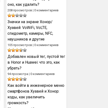
м
оно, как удалить?
208 просмотров
|
0 комментариев
.
Значки на экране Хонор/
и
Хуавей: VoWiFi, VoLTE,
и
спидометр, камеры, NFC,
наушников и другие
105 просмотров
|
0 комментариев
Добавлен новый тег, пустой тег
в Honor и Huawei: что это, как
убрать?
94 просмотра
|
0 комментариев
Как войти в инженерное меню
смартфонов Хуавей и Хонор:
коды, как увеличить
громкость?