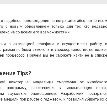
что подобное нововведение не понравится абсолютно все
го с новым обновлением только для тех, кто недавн
далеко не со всеми его возможностями.
ески с активацией телефона и осуществляет работу 
ограмма не была замечена в «прожорливости», ее нельз
ей процессор. Причем вы не сможете найти ее в списк
ение Tips?
орой некоторые владельцы смартфона от китайског
ть программу, заключается в всплывающих окнах
ым звуковым оповещением. Разработчик постаралс
не мешали при работе с гаджетом, и позволил убирать их 