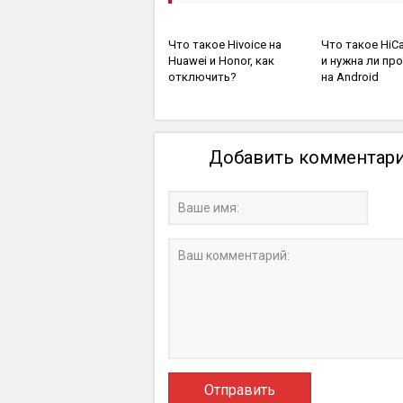
Полезное
Полезное
Что такое Hivoice на
Что такое HiC
Huawei и Honor, как
и нужна ли пр
отключить?
на Android
Добавить комментар