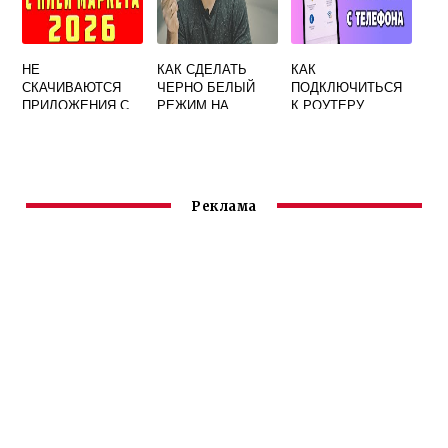
НЕ
КАК СДЕЛАТЬ
КАК
СКАЧИВАЮТСЯ
ЧЕРНО БЕЛЫЙ
ПОДКЛЮЧИТЬСЯ
ПРИЛОЖЕНИЯ С
РЕЖИМ НА
К РОУТЕРУ
GOOGLE PLAYА
HUAWEI
УДАЛЕННО ЧЕРЕЗ
НА АНДРОИД
ИНТЕРНЕТ
ОЖИДАНИЕ
HUAWEI
ЗАГРУЗКИ ЧТО
ДЕЛАТЬ HUAWEI
Реклама