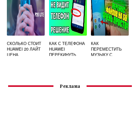
СКОЛЬКО СТОИТ
КАК С ТЕЛЕФОНА
КАК
HUAWEI 20 ЛАЙТ
HUAWEI
ПЕРЕМЕСТИТЬ
ЦЕНА
ПЕРЕКИНУТЬ
МУЗЫКУ С
ФОТО НА
ТЕЛЕФОНА НА
НОУТБУК ЧЕРЕЗ
КАРТУ ПАМЯТИ
ШНУР ОТ
HUAWEI
ЗАРЯДКИ
Реклама