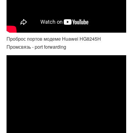
Проброс портов модеме Huawei HG8245H
Промсвязь - port forwarding