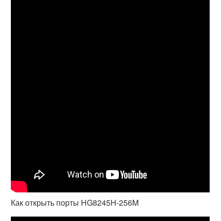
Как открыть порты HG8245H-256M