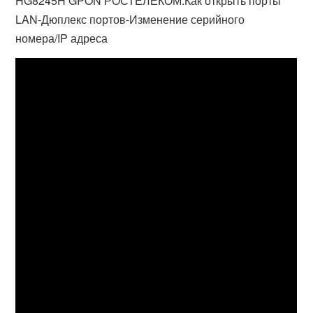
HG8245H GPON РОСТЕЛЕКОМ.Как открыть порты
LAN-Дюплекс портов-Изменение серийного
номера/IP адреса