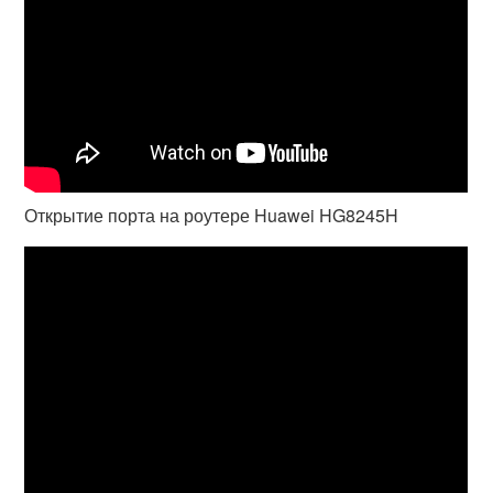
Открытие порта на роутере Huawei HG8245H