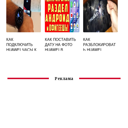
КАК
КАК ПОСТАВИТЬ
КАК
ПОДКЛЮЧИТЬ
ДАТУ НА ФОТО
РАЗБЛОКИРОВАТ
HUAWEI ЧАСЫ К
HUAWEI В
Ь HUAWEI
ТЕЛЕФОНУ
АНДРОИДЕ
ПЛАНШЕТ ЕСЛИ
КСИОМИ
ЗАБЫЛ ПАРОЛЬ
Реклама